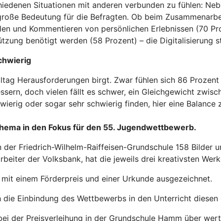
rschiedenen Situationen mit anderen verbunden zu fühlen: N
roße Bedeutung für die Befragten. Ob beim Zusammenarbei
len und Kommentieren von persönlichen Erlebnissen (70 P
tzung benötigt werden (58 Prozent) – die Digitalisierung st
schwierig
lltag Herausforderungen birgt. Zwar fühlen sich 86 Prozent
ssern, doch vielen fällt es schwer, ein Gleichgewicht zwisc
erig oder sogar sehr schwierig finden, hier eine Balance z
sthema in den Fokus für den 55. Jugendwettbewerb.
 der Friedrich-Wilhelm-Raiffeisen-Grundschule 158 Bilder 
beiter der Volksbank, hat die jeweils drei kreativsten Werk
 mit einem Förderpreis und einer Urkunde ausgezeichnet.
h die Einbindung des Wettbewerbs in den Unterricht diesen
ei der Preisverleihung in der Grundschule Hamm über wertv