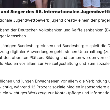
nd Sieger des 55. Internationalen Jugendwettb
ationale Jugendwettbewerb jugend creativ einem der prägen
rband der Deutschen Volksbanken und Raiffeisenbanken (BV
unger Menschen.
-jährigen Bundesbürgerinnen und Bundesbürger spielt die Dig
ung digitaler Anwendungen geht, stehen Unterhaltung (zum 
 den obersten Plätzen. Bildung und Lernen werden von elf 
le Medien vor allem zur Freizeitgestaltung und zum sozial
dlichen und jungen Erwachsenen vor allem die Verbindung 
ichtig, während 12 Prozent soziale Medien insbesondere als
ie ein wichtiges Werkzeug zur Kontaktpflege und Informati