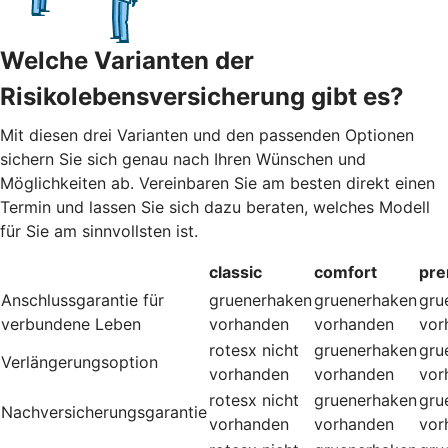
Welche Varianten der
Risikolebensversicherung gibt es?
Mit diesen drei Varianten und den passenden Optionen
sichern Sie sich genau nach Ihren Wünschen und
Möglichkeiten ab. Vereinbaren Sie am besten direkt einen
Termin und lassen Sie sich dazu beraten, welches Modell
für Sie am sinnvollsten ist.
classic
comfort
pr
Anschlussgarantie für
gruenerhaken
gruenerhaken
gru
verbundene Leben
vorhanden
vorhanden
vor
rotesx
nicht
gruenerhaken
gru
Verlängerungsoption
vorhanden
vorhanden
vor
rotesx
nicht
gruenerhaken
gru
Nachversicherungsgarantie
vorhanden
vorhanden
vor