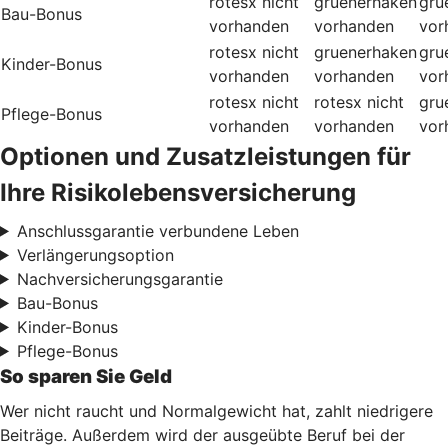
rotesx
nicht
gruenerhaken
gru
Bau-Bonus
vorhanden
vorhanden
vor
rotesx
nicht
gruenerhaken
gru
Kinder-Bonus
vorhanden
vorhanden
vor
rotesx
nicht
rotesx
nicht
gru
Pflege-Bonus
vorhanden
vorhanden
vor
Optionen und Zusatzleistungen für
Ihre Risikolebensversicherung
Anschlussgarantie verbundene Leben
Verlängerungsoption
Nachversicherungsgarantie
Bau-Bonus
Kinder-Bonus
Pflege-Bonus
So sparen Sie Geld
Wer nicht raucht und Normalgewicht hat, zahlt niedrigere
Beiträge. Außerdem wird der ausgeübte Beruf bei der