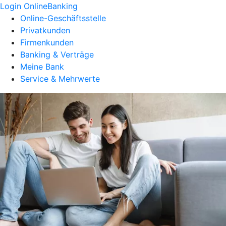
Login OnlineBanking
Online-Geschäftsstelle
Privatkunden
Firmenkunden
Banking & Verträge
Meine Bank
Service & Mehrwerte