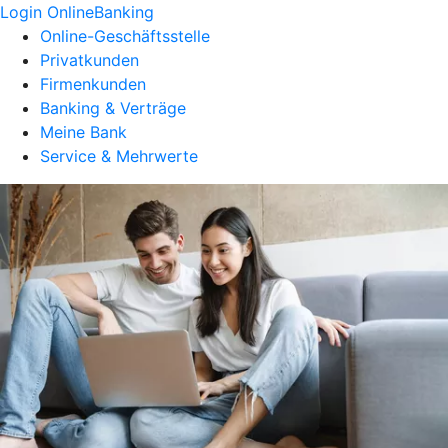
Login OnlineBanking
Online-Geschäftsstelle
Privatkunden
Firmenkunden
Banking & Verträge
Meine Bank
Service & Mehrwerte