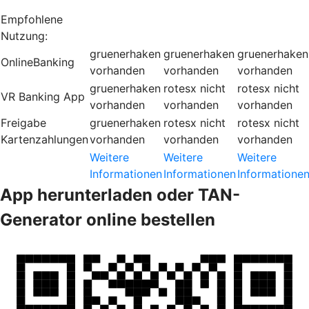
Empfohlene
Nutzung:
gruenerhaken
gruenerhaken
gruenerhaken
OnlineBanking
vorhanden
vorhanden
vorhanden
gruenerhaken
rotesx
nicht
rotesx
nicht
VR Banking App
vorhanden
vorhanden
vorhanden
Freigabe
gruenerhaken
rotesx
nicht
rotesx
nicht
Kartenzahlungen
vorhanden
vorhanden
vorhanden
Weitere
Weitere
Weitere
Informationen
Informationen
Informatione
App herunterladen oder TAN-
Generator online bestellen